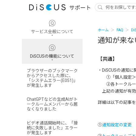
ホーム
FAQ
D
サービス全般について
通知が来な
DiSCUSの機能について
【共通】
・DiSCUSの通
ブラウザーのブックマーク
からアクセスした際に、
①「個人設定＞通
「システムエラー(E051)」
②各トークルーム
が発生します
上記の通知が有効
ChatGPTなどの生成AIがト
詳細は以下の記事を
ークルームメンバーから居
なくなりました
ビデオ通話開始時に、「接
①
通知設定の変更
続に失敗しました」エラー
が発生します