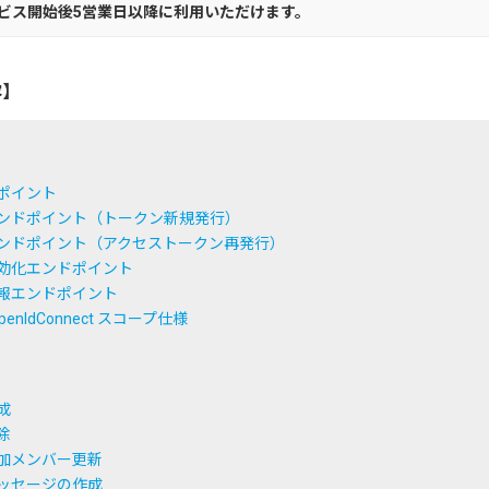
ービス開始後5営業日以降に利用いただけます。
容】
ポイント
ドポイント（トークン新規発行）
ドポイント（アクセストークン再発行）
効化エンドポイント
報エンドポイント
OpenIdConnect スコープ仕様
成
除
加メンバー更新
ッセージの作成