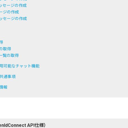
ッセージの作成
ージの作成
ッセージの作成
得
の取得
一覧の取得
利用可能なチャット機能
る共通事項
足情報
nIdConnect API仕様）