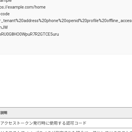
_sample
ttps://example.com/home
=code
r_tenant%20address%20phone%20openid%20profile%20offline_acces
ghJW
bRU0G8HO0WpuR7R2GTCE5uru
説明
アクセストークン発行時に使用する認可コード