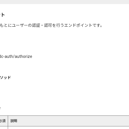
ント
もとにユーザーの認証・認可を行うエンドポイントです。
idc-auth/authorize
メソッド
タ
必須
説明