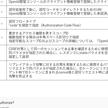
○
OpenId管理コンソールのクライアント情報登録で登録したクライア
認可処理完了後に、認可コードをリダイレクトするためのURI
○
OpenId管理コンソールのクライアント情報登録で登録した承認済
認可フロータイプ
○
"code"を固定で指定（Authorization Code Flow）
要求するアクセス権限を表すスコープID
○
複数指定する場合は半角スペース区切りで指定
指定可能なスコープIDおよびスコープの詳細については、「OpenId
CSRF対策として同一のセッションである事を確認するために使
同パラメタが指定された場合に、レスポンスにstateパラメタを含
設定して返却
リプレイアタック攻撃に対する対策を実施するために使用するパ
リクエストで同パラメタが指定された場合に、IDトークンにリクエ
アント側でIDトークンに含まれるnonce値と認可リクエスト時に
攻撃を防止する
uthorize?