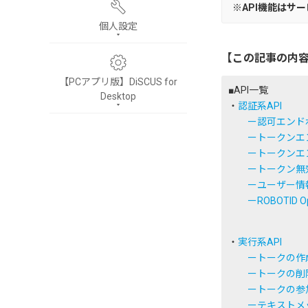
※API機能はサ
個人設定
【この記事の内
【PCアプリ版】DiSCUS for
■API一覧
Desktop
・
認証系API
ー認可エンド
ートークンエン
ートークンエン
ー
トークン無
ー
ユーザー情
ー
ROBOTID 
・
実行系API
ー
トークの作
ー
トークの削
ー
トークの参
ー
テキストメ