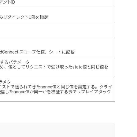
ントID
みリダイレクトURIを指定
Connect スコープ仕様」シートに記載
用するパラメータ
め、値としてリクエストで受け取ったstate値と同じ値を
ラメタ
ストで送られてきたnonce値と同じ値を設定する。クライ
送信したnonce値が同一かを検証する事でリプレイアタック