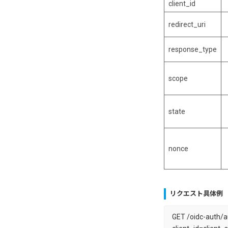
client_id
redirect_uri
response_type
scope
state
nonce
リクエスト具体例
GET /oidc-auth/a