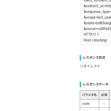
client_id=client
&redirect_uri=h
&response_type
&scope=ks3_use
&state=bd83xw
&nonce=roWfwE
HTTP/1.1
Host: robotid.jp
レスポンス形式
リダイレクト
レスポンスデータ
パラメタ名
必須
code
○