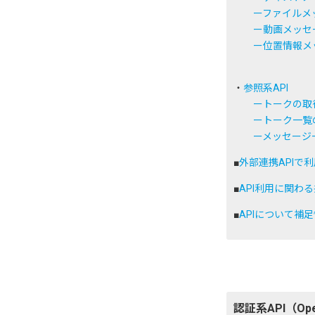
ー
ファイルメ
ー
動画メッセ
ー
位置情報メ
・
参照系API
ー
トークの取
ー
トーク一覧
ー
メッセージ
■
外部連携APIで
■
API利用に関わ
■
APIについて補
認証系API（Ope