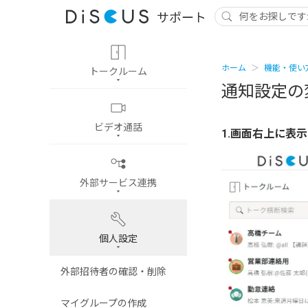
ホーム
機能・使い
トークルーム
通知設定の
ビデオ通話
1.画面右上に表
外部サービス連携
個人設定
外部招待者の確認・削除
マイグループの作成